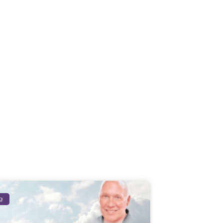
us
 vidéos et événements.
g