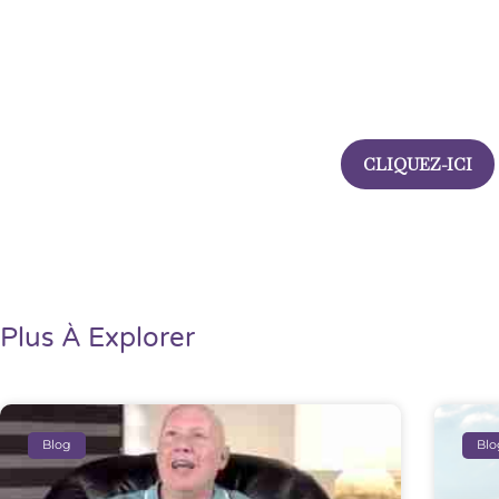
Abonnez-vo
(en anglais)
pour être informé des nouveaux contenus,
CLIQUEZ-ICI
NEWSLETTER
Plus À Explorer​
Blog
Blo