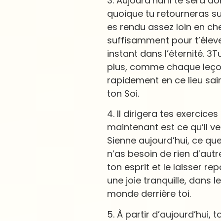
3. Aujourd’hui il te sera d
quoique tu retourneras sur
es rendu assez loin en ch
suffisamment pour t’éleve
instant dans l’éternité. 3
plus, comme chaque leçon
rapidement en ce lieu sai
ton Soi.
4. Il dirigera tes exercic
maintenant est ce qu’Il veu
Sienne aujourd’hui, ce qu
n’as besoin de rien d’autr
ton esprit et le laisser r
une joie tranquille, dans 
monde derrière toi.
5. À partir d’aujourd’hui